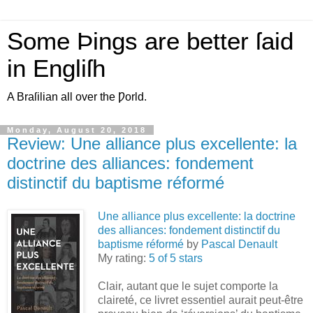
Some Þings are better ſaid
in Engliſh
A Braſilian all over the Ƿorld.
Monday, August 20, 2018
Review: Une alliance plus excellente: la
doctrine des alliances: fondement
distinctif du baptisme réformé
Une alliance plus excellente: la doctrine
des alliances: fondement distinctif du
baptisme réformé
by
Pascal Denault
My rating:
5 of 5 stars
Clair, autant que le sujet comporte la
claireté, ce livret essentiel aurait peut-être