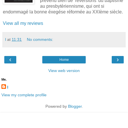
prevenu bien de ‘réversions’ du baptisme
au presbytèriennisme, qui ont si
endommagé la bonne éxegése réformée au XXIème siècle.
View all my reviews
l
at
11:31
No comments:
‹
›
Home
View web version
Me.
l
View my complete profile
Powered by
Blogger
.