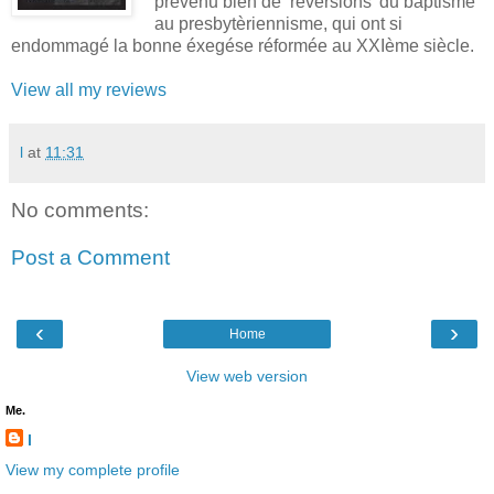
prevenu bien de ‘réversions’ du baptisme
au presbytèriennisme, qui ont si
endommagé la bonne éxegése réformée au XXIème siècle.
View all my reviews
l
at
11:31
No comments:
Post a Comment
‹
›
Home
View web version
Me.
l
View my complete profile