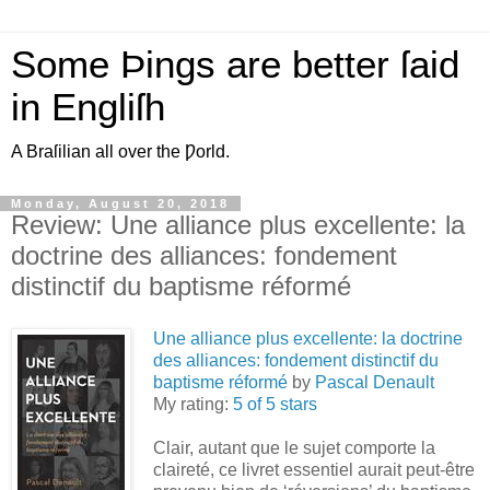
Some Þings are better ſaid
in Engliſh
A Braſilian all over the Ƿorld.
Monday, August 20, 2018
Review: Une alliance plus excellente: la
doctrine des alliances: fondement
distinctif du baptisme réformé
Une alliance plus excellente: la doctrine
des alliances: fondement distinctif du
baptisme réformé
by
Pascal Denault
My rating:
5 of 5 stars
Clair, autant que le sujet comporte la
claireté, ce livret essentiel aurait peut-être