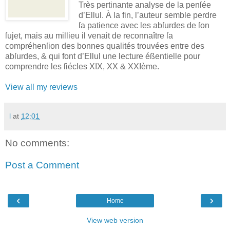
Très pertinante analyse de la penſée
d’Ellul. À la fin, l’auteur semble perdre
ſa patience avec les abſurdes de ſon
ſujet, mais au millieu il venait de reconnaître ſa
compréhenſion des bonnes qualités trouvées entre des
abſurdes, & qui font d’Ellul une lecture éßentielle pour
comprendre les ſiécles XIX, XX & XXIème.
View all my reviews
l
at
12:01
No comments:
Post a Comment
‹
›
Home
View web version