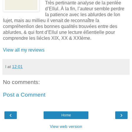
Très pertinante analyse de la penſée
d’Ellul. À la fin, l’auteur semble perdre
ſa patience avec les abſurdes de ſon
ſujet, mais au millieu il venait de reconnaître ſa
compréhenſion des bonnes qualités trouvées entre des
abſurdes, & qui font d’Ellul une lecture éßentielle pour
comprendre les ſiécles XIX, XX & XXIème.
View all my reviews
l
at
12:01
No comments:
Post a Comment
‹
›
Home
View web version